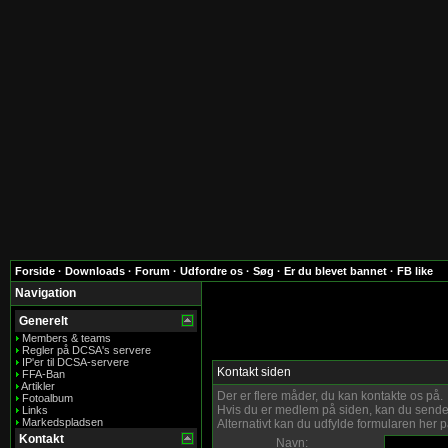
Forside
·
Downloads
·
Forum
·
Udfordre os
·
Søg
·
Er du blevet bannet
·
FB like
Navigation
Generelt
Members & teams
Regler på DCSA's servere
IP'er til DCSA-servere
Kontakt siden
FFA-Ban
Artikler
Der er flere måder, du kan kontakte os på.
Fotoalbum
Hvis du er medlem på siden, kan du sende
Links
Markedspladsen
Alternativt kan du udfylde formularen her p
Kontakt
Navn: